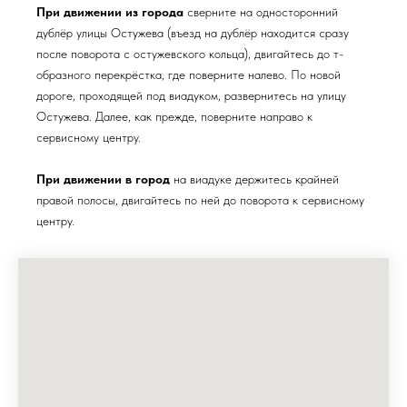
При движении из города
сверните на односторонний
дублёр улицы Остужева (въезд на дублёр находится сразу
после поворота с остужевского кольца), двигайтесь до т-
образного перекрёстка, где поверните налево. По новой
дороге, проходящей под виадуком, развернитесь на улицу
Остужева. Далее, как прежде, поверните направо к
сервисному центру.
При движении в город
на виадуке держитесь крайней
правой полосы, двигайтесь по ней до поворота к сервисному
центру.